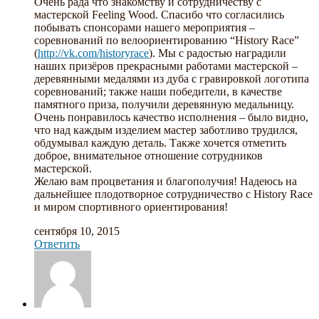
Очень рада что знакомству и сотрудничеству с
мастерской Feeling Wood. Спасибо что согласились
побывать спонсорами нашего мероприятия –
соревнований по велоориентированию “History Race”
(
http://vk.com/historyrace
). Мы с радостью наградили
наших призёров прекрасными работами мастерской –
деревянными медалями из дуба с гравировкой логотипа
соревнований; также наши победители, в качестве
памятного приза, получили деревянную медальницу.
Очень понравилось качество исполнения – было видно,
что над каждым изделием мастер заботливо трудился,
обдумывал каждую деталь. Также хочется отметить
доброе, внимательное отношение сотрудников
мастерской.
Желаю вам процветания и благополучия! Надеюсь на
дальнейшее плодотворное сотрудничество с History Race
и миром спортивного ориентирования!
сентября 10, 2015
Ответить