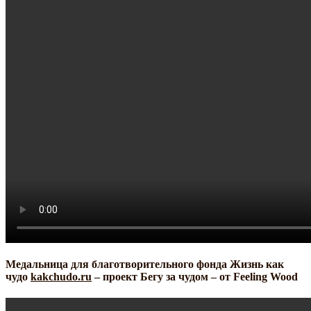
Медальница для благотворительного фонда Жизнь как
чудо
kakchudo.ru
– проект Бегу за чудом – от Feeling Wood