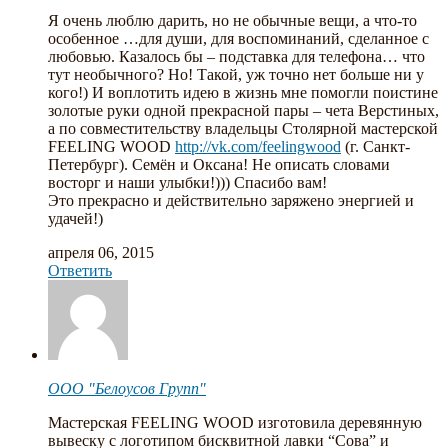
Я очень люблю дарить, но не обычные вещи, а что-то
особенное …для души, для воспоминаний, сделанное с
любовью. Казалось бы – подставка для телефона… что
тут необычного? Но! Такой, уж точно нет больше ни у
кого!) И воплотить идею в жизнь мне помогли поистине
золотые руки одной прекрасной пары – чета Верстиных,
а по совместительству владельцы Столярной мастерской
FEELING WOOD
http://vk.com/feelingwood
(г. Санкт-
Петербург). Семён и Оксана! Не описать словами
восторг и наши улыбки!))) Спасибо вам!
Это прекрасно и действительно заряжено энергией и
удачей!)
апреля 06, 2015
Ответить
ООО "Белоусов Групп"
Мастерская FEELING WOOD изготовила деревянную
вывеску с логотипом бисквитной лавки “Сова” и