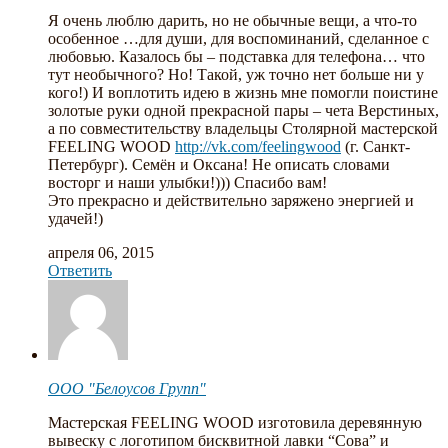
Я очень люблю дарить, но не обычные вещи, а что-то
особенное …для души, для воспоминаний, сделанное с
любовью. Казалось бы – подставка для телефона… что
тут необычного? Но! Такой, уж точно нет больше ни у
кого!) И воплотить идею в жизнь мне помогли поистине
золотые руки одной прекрасной пары – чета Верстиных,
а по совместительству владельцы Столярной мастерской
FEELING WOOD
http://vk.com/feelingwood
(г. Санкт-
Петербург). Семён и Оксана! Не описать словами
восторг и наши улыбки!))) Спасибо вам!
Это прекрасно и действительно заряжено энергией и
удачей!)
апреля 06, 2015
Ответить
ООО "Белоусов Групп"
Мастерская FEELING WOOD изготовила деревянную
вывеску с логотипом бисквитной лавки “Сова” и