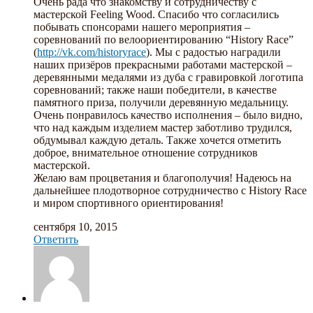
Очень рада что знакомству и сотрудничеству с
мастерской Feeling Wood. Спасибо что согласились
побывать спонсорами нашего мероприятия –
соревнований по велоориентированию “History Race”
(
http://vk.com/historyrace
). Мы с радостью наградили
наших призёров прекрасными работами мастерской –
деревянными медалями из дуба с гравировкой логотипа
соревнований; также наши победители, в качестве
памятного приза, получили деревянную медальницу.
Очень понравилось качество исполнения – было видно,
что над каждым изделием мастер заботливо трудился,
обдумывал каждую деталь. Также хочется отметить
доброе, внимательное отношение сотрудников
мастерской.
Желаю вам процветания и благополучия! Надеюсь на
дальнейшее плодотворное сотрудничество с History Race
и миром спортивного ориентирования!
сентября 10, 2015
Ответить