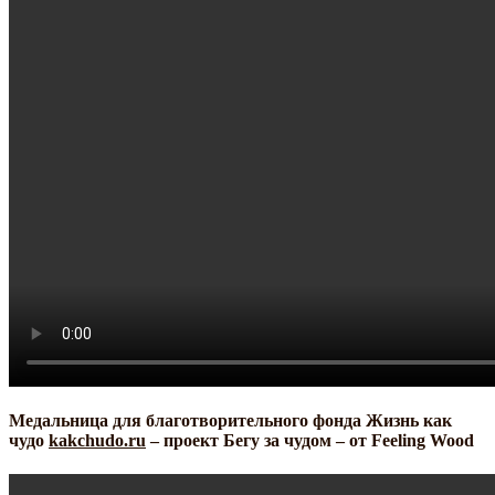
Медальница для благотворительного фонда Жизнь как
чудо
kakchudo.ru
– проект Бегу за чудом – от Feeling Wood