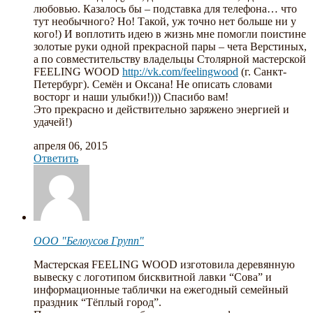
любовью. Казалось бы – подставка для телефона… что
тут необычного? Но! Такой, уж точно нет больше ни у
кого!) И воплотить идею в жизнь мне помогли поистине
золотые руки одной прекрасной пары – чета Верстиных,
а по совместительству владельцы Столярной мастерской
FEELING WOOD
http://vk.com/feelingwood
(г. Санкт-
Петербург). Семён и Оксана! Не описать словами
восторг и наши улыбки!))) Спасибо вам!
Это прекрасно и действительно заряжено энергией и
удачей!)
апреля 06, 2015
Ответить
ООО "Белоусов Групп"
Мастерская FEELING WOOD изготовила деревянную
вывеску с логотипом бисквитной лавки “Сова” и
информационные таблички на ежегодный семейный
праздник “Тёплый город”.