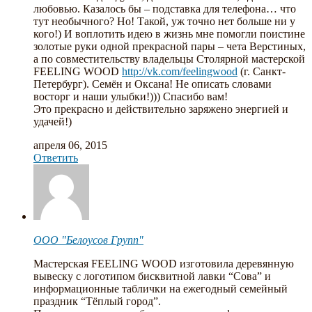
любовью. Казалось бы – подставка для телефона… что
тут необычного? Но! Такой, уж точно нет больше ни у
кого!) И воплотить идею в жизнь мне помогли поистине
золотые руки одной прекрасной пары – чета Верстиных,
а по совместительству владельцы Столярной мастерской
FEELING WOOD
http://vk.com/feelingwood
(г. Санкт-
Петербург). Семён и Оксана! Не описать словами
восторг и наши улыбки!))) Спасибо вам!
Это прекрасно и действительно заряжено энергией и
удачей!)
апреля 06, 2015
Ответить
ООО "Белоусов Групп"
Мастерская FEELING WOOD изготовила деревянную
вывеску с логотипом бисквитной лавки “Сова” и
информационные таблички на ежегодный семейный
праздник “Тёплый город”.