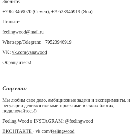
Звоните:
+79623469070 (Семен), +79523946919 (Яна)
Пишите:
feelingwood@mail.ru
Whatsapp/Telegram: +79523946919
VK:
vk.com/yanawood
Обращайтесь!
Соцсети:
Мы любим свое дело, амбициозные задачи и эксперименты, и
регулярно делимся новыми проектами в своих блогах,
подключайтесь!)
Feeling Wood в
INSTAGRAM: @feelingwood
ВКОНТАКТЕ
- vk.com/f
eelingwood