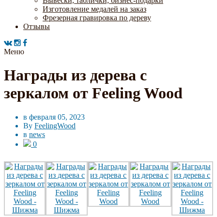
Вывески, таблички, бизнес-подарки
Изготовление медалей на заказ
Фрезерная гравировка по дереву
Отзывы
Меню
Награды из дерева с
зеркалом от Feeling Wood
в
февраля 05, 2023
By
FeelingWood
в
news
0